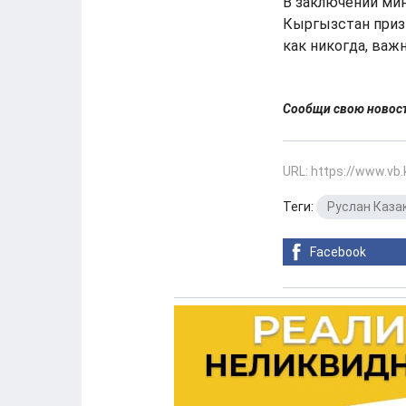
В заключении мин
Кыргызстан призы
как никогда, важ
Сообщи свою ново
URL: https://www.vb
Теги:
Руслан Каза
Facebook