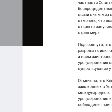
частности Совета
беспрецедентный
связи с чем мир 
отмечено, что по
открыто озвучива
стран мира.
Подчеркнуто, что
разрешать исклю
а всем заинтере
урегулирования с
существующие ут
Отмечено, что К
заложенных в Ус
международного 
урегулирование 
соблюдения прин