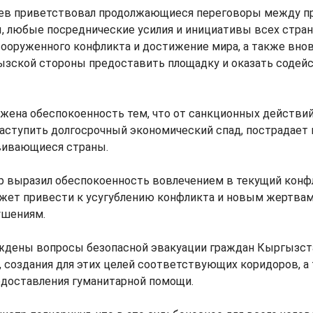
ев приветствовал продолжающиеся переговоры между п
, любые посреднические усилия и инициативы всех стран
вооруженного конфликта и достижение мира, а также вно
ызской стороны предоставить площадку и оказать содей
ена обеспокоенность тем, что от санкционных действий,
ступить долгосрочный экономический спад, пострадает 
вивающиеся страны.
р выразил обеспокоенность вовлечением в текущий конф
ожет привести к усугублению конфликта и новым жертва
ушениям.
уждены вопросы безопасной эвакуации граждан Кыргызста
, создания для этих целей соответствующих коридоров, а
доставления гуманитарной помощи.