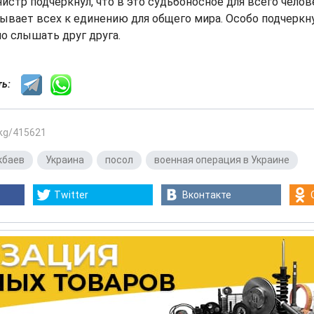
истр подчеркнул, что в это судьбоносное для всего чело
вает всех к единению для общего мира. Особо подчеркнут
но слышать друг друга.
сть:
.kg/415621
кбаев
,
Украина
,
посол
,
военная операция в Украине
Twitter
Вконтакте