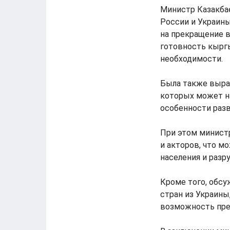
Министр Казакба
России и Украины
на прекращение 
готовность кырг
необходимости.
Была также выраж
которых может на
особенности раз
При этом минист
и акторов, что м
населения и разр
Кроме того, обс
стран из Украины
возможность пре