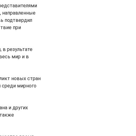
редставителями
, направленные
вь подтвердил
ствие при
 в результате
весь мир и в
ликт новых стран
м среди мирного
на и других
 также