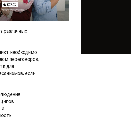
из различных
фликт необходимо
лом переговоров,
ти для
еханизмов, если
блюдения
нципов
 и
ность