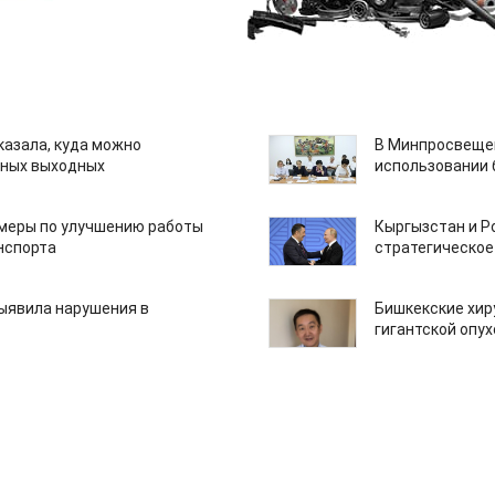
казала, куда можно
В Минпросвещен
нных выходных
использовании
 меры по улучшению работы
Кыргызстан и Р
нспорта
стратегическое
ыявила нарушения в
Бишкекские хир
гигантской опу