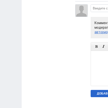
Коммент
модерат
авториз

