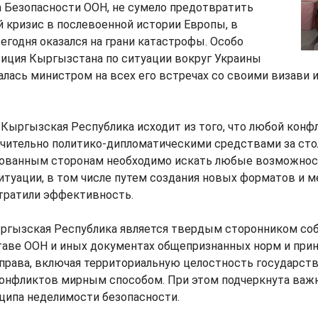
 Безопасности ООН, не сумело предотвратить
 кризис в послевоенной истории Европы, в
сегодня оказался на грани катастрофы. Особо
зиция Кыргызстана по ситуации вокруг Украины
лась министром на всех его встречах со своими визави 
 Кыргызская Республика исходит из того, что любой кон
чительно политико-дипломатическими средствами за сто
сованным сторонам необходимо искать любые возможнос
итуации, в том числе путем создания новых форматов и м
ратили эффективность.
ыргызская Республика является твердым сторонником со
таве ООН и иных документах общепризнанных норм и при
права, включая территориальную целостность государств
конфликтов мирным способом. При этом подчеркнута важ
ципа неделимости безопасности.