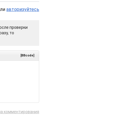
или
авторизуйтесь
осле проверки
азу, то
[BBcode]
ла комментирования