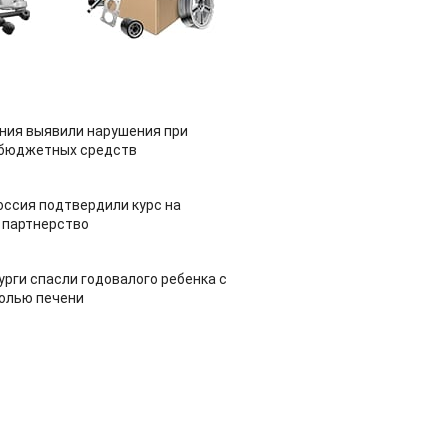
ия выявили нарушения при
 бюджетных средств
оссия подтвердили курс на
 партнерство
урги спасли годовалого ребенка с
холью печени