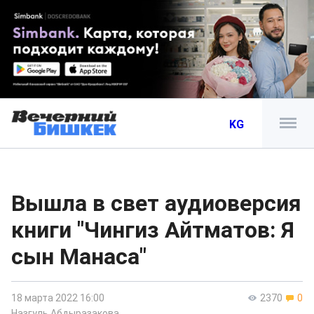
KG
Вышла в свет аудиоверсия
книги "Чингиз Айтматов: Я
сын Манаса"
18 марта 2022 16:00
2370
0
Назгуль Абдыразакова