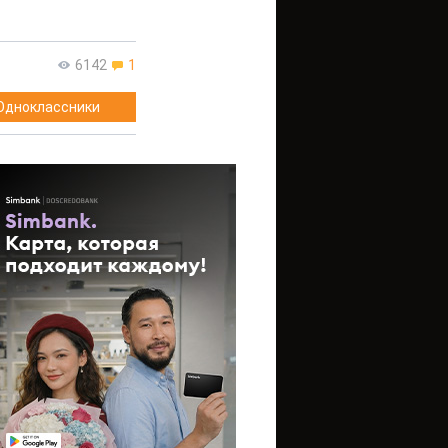
6142
1
Одноклассники