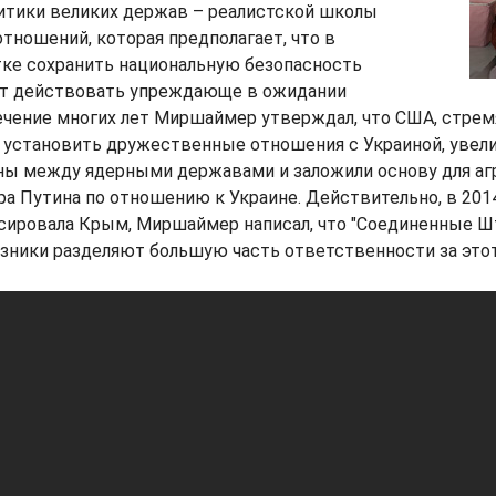
итики великих держав – реалистской школы
ношений, которая предполагает, что в
ке сохранить национальную безопасность
ут действовать упреждающе в ожидании
течение многих лет Миршаймер утверждал, что США, стре
 установить дружественные отношения с Украиной, увел
ны между ядерными державами и заложили основу для аг
а Путина по отношению к Украине. Действительно, в 2014 
ксировала Крым, Миршаймер написал, что "Соединенные Ш
ники разделяют большую часть ответственности за этот