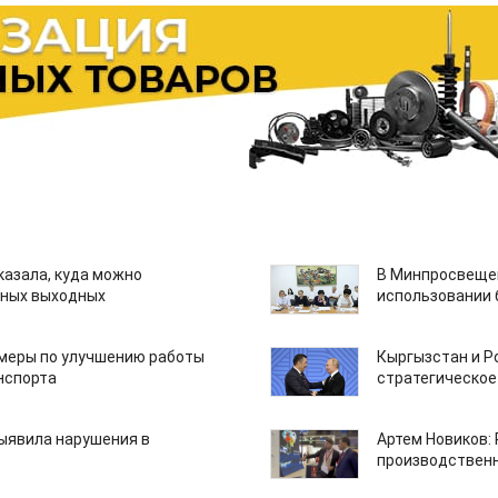
казала, куда можно
В Минпросвещен
нных выходных
использовании
 меры по улучшению работы
Кыргызстан и Р
нспорта
стратегическое
ыявила нарушения в
Артем Новиков:
производствен