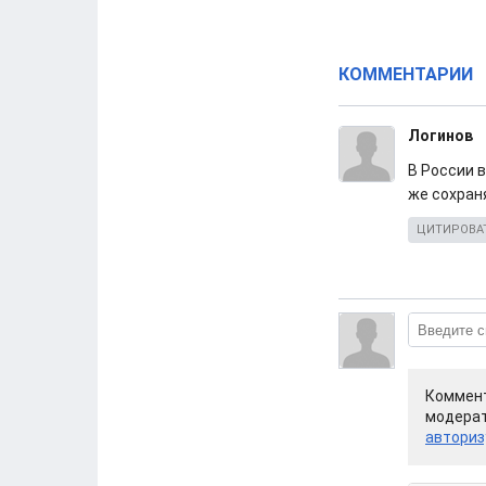
КОММЕНТАРИИ
Логинов
В России в
же сохраня
ЦИТИРОВА
Коммент
модерат
авториз