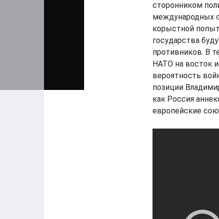
сторонником пол
международных от
корыстной попыт
государства буд
противников. В 
НАТО на восток и
вероятность вой
позиции Владимир
как Россия анне
европейские союз