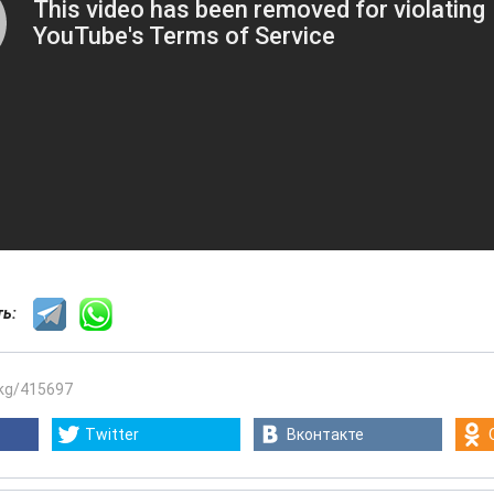
сть:
.kg/415697
Twitter
Вконтакте