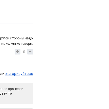
другой стороны надо
плохо, мягко говоря.
0
или
авторизуйтесь
осле проверки
азу, то