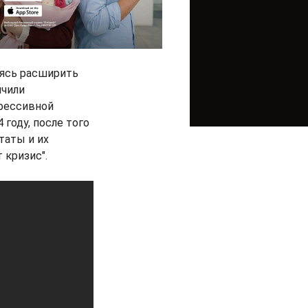
мясь расширить
ичили
рессивной
году, после того
таты и их
 кризис".