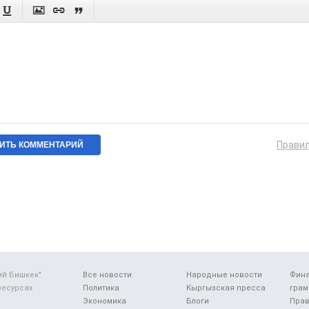




Прави
ий Бишкек"
Все новости
Народные новости
Фин
ресурсах
Политика
Кыргызская пресса
грам
Экономика
Блоги
Прав