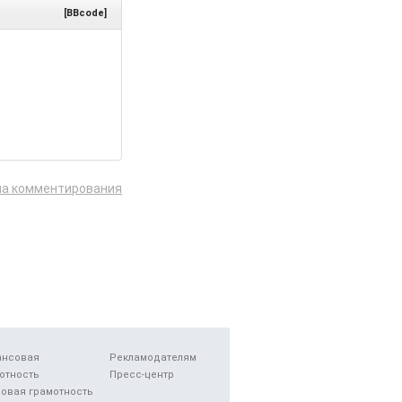
[BBcode]
ла комментирования
ансовая
Рекламодателям
отность
Пресс-центр
овая грамотность