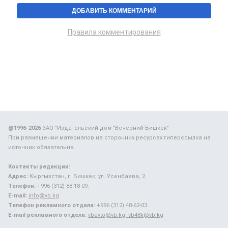
Правила комментирования
@1996-2026
ЗАО "Издательский дом "Вечерний Бишкек"
При размещении материалов на сторонних ресурсах гиперссылка на
источник обязательна.
Контакты редакции:
Адрес:
Кыргызстан, г. Бишкек, ул. Усенбаева, 2.
Телефон:
+996 (312) 88-18-09.
E-mail:
info@vb.kg
Телефон рекламного отдела:
+996 (312) 48-62-03.
E-mail рекламного отдела:
vbavto@vb.kg, vb48k@vb.kg