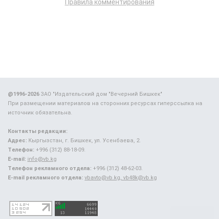
Правила комментирования
@1996-2026
ЗАО "Издательский дом "Вечерний Бишкек"
При размещении материалов на сторонних ресурсах гиперссылка на
источник обязательна.
Контакты редакции:
Адрес:
Кыргызстан, г. Бишкек, ул. Усенбаева, 2.
Телефон:
+996 (312) 88-18-09.
E-mail:
info@vb.kg
Телефон рекламного отдела:
+996 (312) 48-62-03.
E-mail рекламного отдела:
vbavto@vb.kg, vb48k@vb.kg