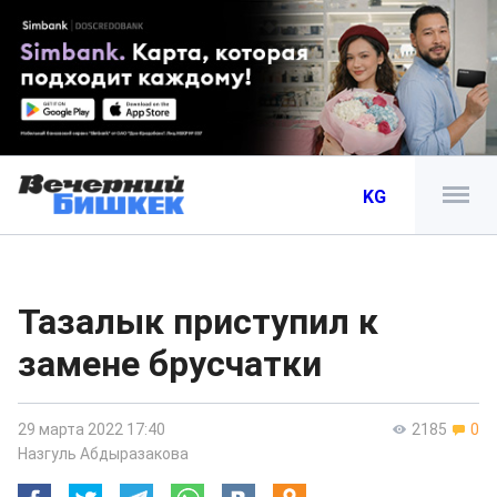
KG
Тазалык приступил к
замене брусчатки
29 марта 2022 17:40
2185
0
Назгуль Абдыразакова