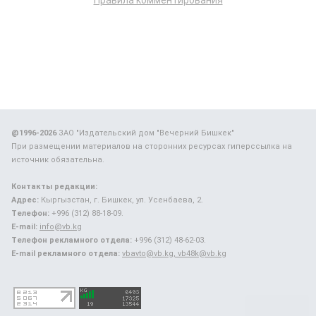
Правила комментирования
@1996-2026
ЗАО "Издательский дом "Вечерний Бишкек"
При размещении материалов на сторонних ресурсах гиперссылка на
источник обязательна.
Контакты редакции:
Адрес:
Кыргызстан, г. Бишкек, ул. Усенбаева, 2.
Телефон:
+996 (312) 88-18-09.
E-mail:
info@vb.kg
Телефон рекламного отдела:
+996 (312) 48-62-03.
E-mail рекламного отдела:
vbavto@vb.kg, vb48k@vb.kg