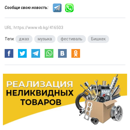
Сообщи свою новость:
URL: https://www.vb.kg/416503
Теги:
джаз
,
музыка
,
фестиваль
,
Бишкек