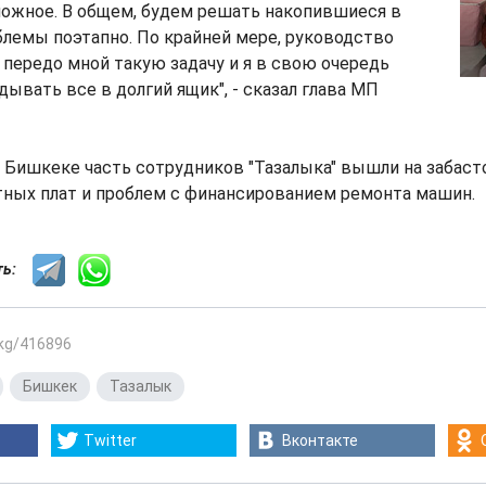
можное. В общем, будем решать накопившиеся в
лемы поэтапно. По крайней мере, руководство
 передо мной такую задачу и я в свою очередь
дывать все в долгий ящик", - сказал глава МП
 Бишкеке часть сотрудников "Тазалыка" вышли на забасто
тных плат и проблем с финансированием ремонта машин.
сть:
.kg/416896
,
Бишкек
,
Тазалык
Twitter
Вконтакте