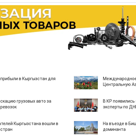
 прибыли в Кыргызстан для
Международное
Центральную А
скацию грузовых авто за
В КР появились
еревозок
эксперты по Д
ателей Кыргызстана вошли в
На въезде в Би
 стран
доминанта