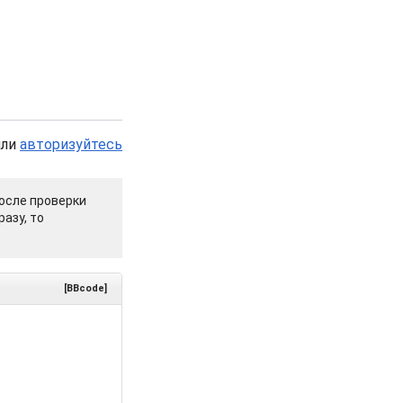
или
авторизуйтесь
осле проверки
азу, то
[BBcode]