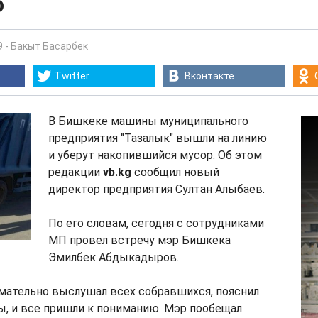
ю
9
-
Бакыт Басарбек
Twitter
Вконтакте
В Бишкеке машины муниципального
предприятия "Тазалык" вышли на линию
и уберут накопившийся мусор. Об этом
редакции
vb.kg
сообщил новый
директор предприятия Султан Алыбаев.
По его словам, сегодня с сотрудниками
МП провел встречу мэр Бишкека
Эмилбек Абдыкадыров.
имательно выслушал всех собравшихся, пояснил
ы, и все пришли к пониманию. Мэр пообещал