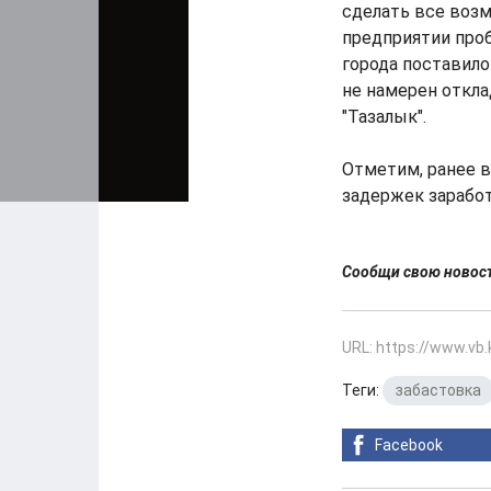
сделать все воз
предприятии проб
города поставило
не намерен откла
"Тазалык".
Отметим, ранее в
задержек зарабо
Сообщи свою ново
URL: https://www.vb
Теги:
забастовка
Facebook