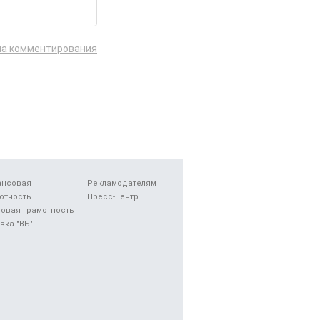
ла комментирования
ансовая
Рекламодателям
отность
Пресс-центр
овая грамотность
вка "ВБ"