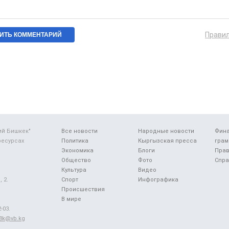
Прави
ий Бишкек"
Все новости
Народные новости
Фин
ресурсах
Политика
Кыргызская пресса
грам
Экономика
Блоги
Прав
Общество
Фото
Спра
Культура
Видео
 2.
Спорт
Инфографика
Происшествия
В мире
-03.
48k@vb.kg