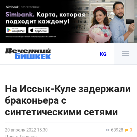
KG
На Иссык-Куле задержали
браконьера с
синтетическими сетями
20 апреля 2022 15:30
68928
0
Дарья Таирова