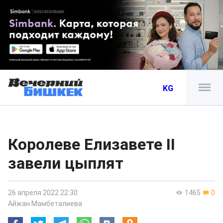
KG
Королеве Елизавете II
завели цыплят
26 апреля 2022 22:30
1465
0
Айжан Мамбеталиева