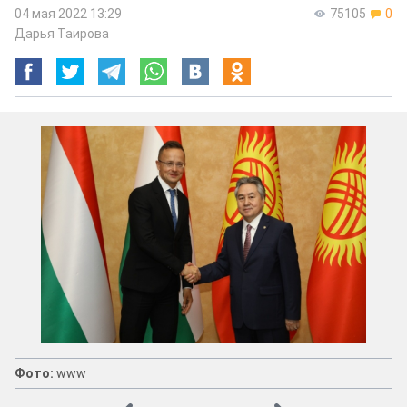
04 мая 2022 13:29
75105
0
Дарья Таирова
Фото:
www