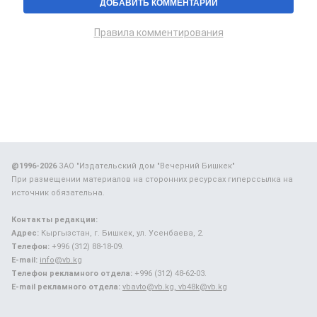
Правила комментирования
@1996-2026
ЗАО "Издательский дом "Вечерний Бишкек"
При размещении материалов на сторонних ресурсах гиперссылка на
источник обязательна.
Контакты редакции:
Адрес:
Кыргызстан, г. Бишкек, ул. Усенбаева, 2.
Телефон:
+996 (312) 88-18-09.
E-mail:
info@vb.kg
Телефон рекламного отдела:
+996 (312) 48-62-03.
E-mail рекламного отдела:
vbavto@vb.kg, vb48k@vb.kg