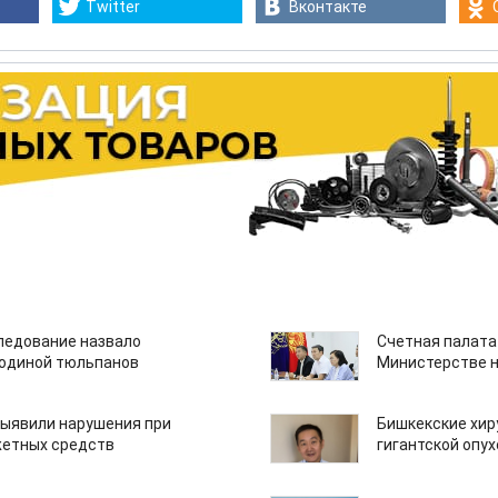
Twitter
Вконтакте
едование назвало
Счетная палата
одиной тюльпанов
Министерстве н
ыявили нарушения при
Бишкекские хир
етных средств
гигантской опу