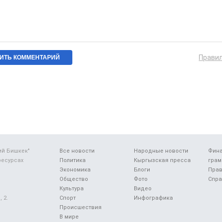
Прави
ий Бишкек"
Все новости
Народные новости
Фин
ресурсах
Политика
Кыргызская пресса
грам
Экономика
Блоги
Прав
Общество
Фото
Спра
Культура
Видео
 2.
Спорт
Инфографика
Происшествия
В мире