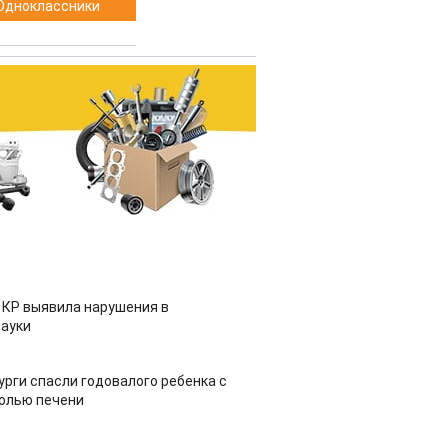
Одноклассники
 КР выявила нарушения в
ауки
урги спасли годовалого ребенка с
холью печени