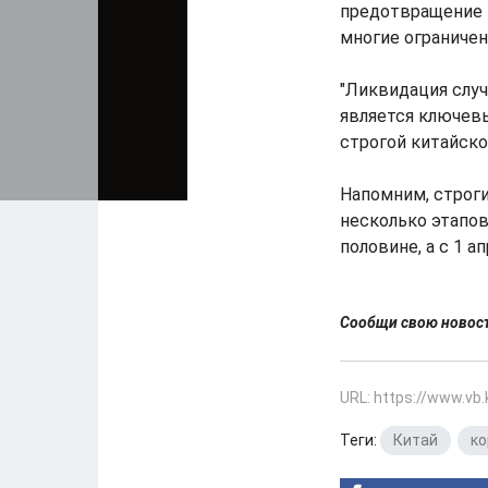
предотвращение в
многие ограничен
"Ликвидация случ
является ключев
строгой китайско
Напомним, строги
несколько этапов
половине, а с 1 
Сообщи свою ново
URL: https://www.vb
Теги:
Китай
,
ко