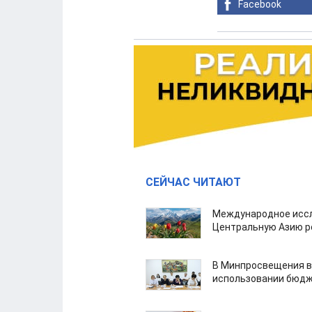
Facebook
СЕЙЧАС ЧИТАЮТ
Международное иссл
Центральную Азию р
В Минпросвещения в
использовании бюдж