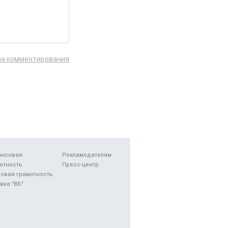
ла комментирования
ансовая
Рекламодателям
отность
Пресс-центр
овая грамотность
вка "ВБ"