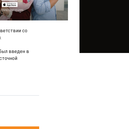
тветствии со
.
 был введен в
осточной