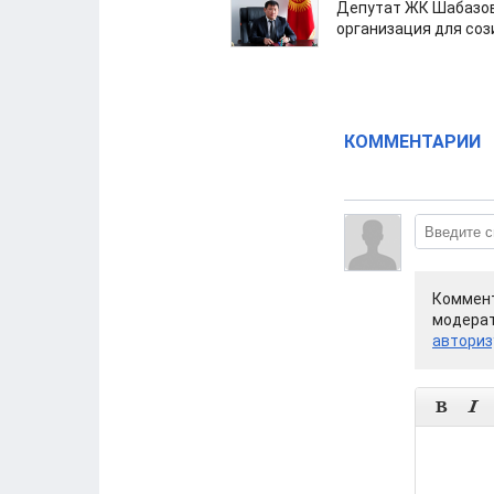
Депутат ЖК Шабазов
организация для со
КОММЕНТАРИИ
Коммент
модерат
авториз

