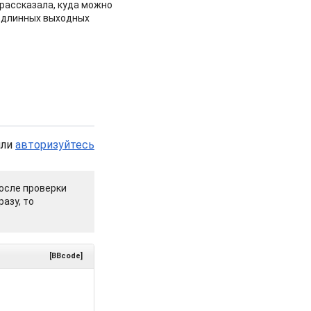
рассказала, куда можно
 длинных выходных
или
авторизуйтесь
осле проверки
азу, то
[BBcode]