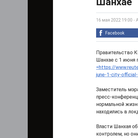
Шанхае
16 мая 2022 19:00
-
Facebook
Правительство К
Шанхае с 1 июня 
=https://www.reute
june-1-city-offici
Заместитель мэра
пресс-конференци
нормальной жизни
находились в лок
Власти Шанхая об
контролем, но он