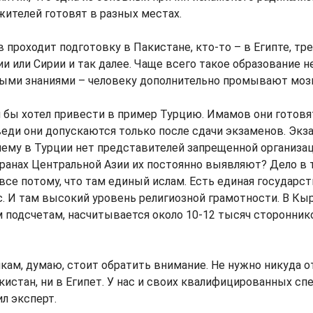
ителей готовят в разных местах.
 проходит подготовку в Пакистане, кто-то – в Египте, тре
и или Сирии и так далее. Чаще всего такое образование н
ными знаниями – человеку дополнительно промывают мозг
я бы хотел привести в пример Турцию. Имамов они готовят
веди они допускаются только после сдачи экзаменов. Эк
ему в Турции нет представителей запрещенной организац
странах Центральной Азии их постоянно выявляют? Дело в 
 все потому, что там единый ислам. Есть единая государс
ас. И там высокий уровень религиозной грамотности. В Кы
подсчетам, насчитывается около 10-12 тысяч сторонник
икам, думаю, стоит обратить внимание. Не нужно никуда 
кистан, ни в Египет. У нас и своих квалифицированных сп
ил эксперт.