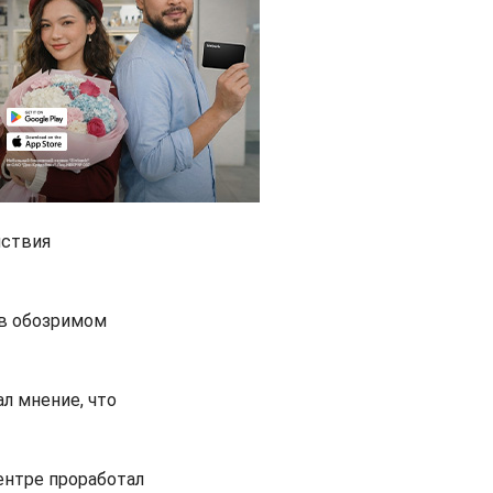
йствия
 в обозримом
л мнение, что
ентре проработал