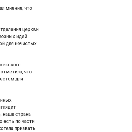
л мнение, что
отделения церкви
иозных идей
ой для нечистых
шкекского
отметила, что
местом для
анных
ыглядит
, наша страна
о есть по части
хотела призвать