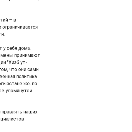
тий – в
е ограничивается
и.
 у себя дома,
замены принимают
ии "Хизб ут-
том, что они сами
твенная политика
ргызстане же, по
ов упомянутой
отправлять наших
ециалистов