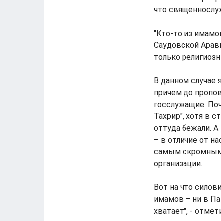
что священнослуж
"Кто-то из имамов
Саудовской Арави
только религиоз
В данном случае 
причем до пропо
госслужащие. Поч
Тахрир", хотя в 
оттуда бежали. А
– в отличие от н
самым скромным 
организации.
Вот на что силов
имамов – ни в Па
хватает", - отмет