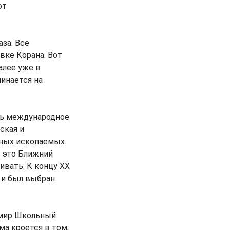
ют
за. Все
вке Корана. Вот
алее уже в
чинается на
ить международное
ская и
зных ископаемых.
– это Ближний
ивать. К концу ХХ
 и был выбран
имир Школьный
ма кроется в том,