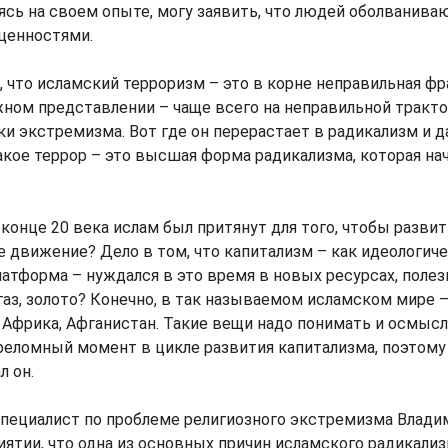
ясь на своем опыте, могу заявить, что людей оболванива
ценностями.
 что исламский терроризм – это в корне неправильная фра
жном представлении – чаще всего на неправильной тракто
ки экстремизма. Вот где он перерастает в радикализм и д
акое террор – это высшая форма радикализма, которая на
конце 20 века ислам был притянут для того, чтобы разв
 движение? Дело в том, что капитализм – как идеологиче
атформа – нуждался в это время в новых ресурсах, поле
 газ, золото? Конечно, в так называемом исламском мире 
 Африка, Афганистан. Такие вещи надо понимать и осмысл
реломный момент в цикле развития капитализма, поэтому
л он.
специалист по проблеме религиозного экстремизма Влад
иятии, что одна из основных причин исламского радикализ