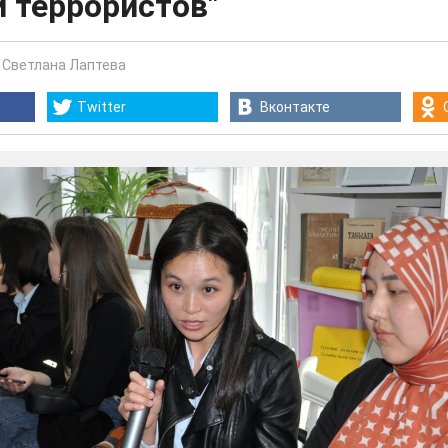
 террористов"
-
Светлана Лаптева
Twitter
Вконтакте