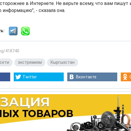
торожнее в Интернете. Не верьте всему, что вам пишут 
 информацию", - сказала она.
сть:
.kg/418740
сети
,
экстремизм
,
Кыргызстан
Twitter
Вконтакте