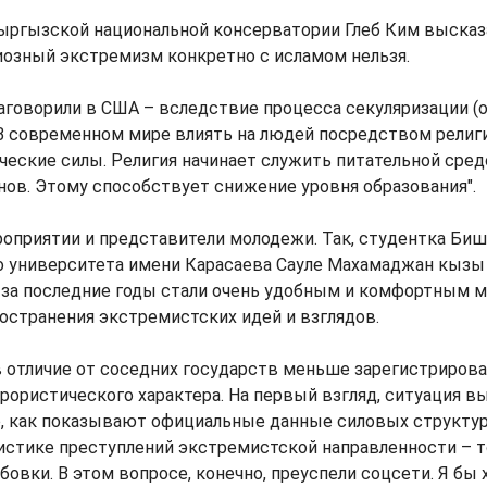
ыргызской национальной консерватории Глеб Ким высказа
иозный экстремизм конкретно с исламом нельзя.
аговорили в США – вследствие процесса секуляризации (
 В современном мире влиять на людей посредством религ
еские силы. Религия начинает служить питательной сред
нов. Этому способствует снижение уровня образования".
оприятии и представители молодежи. Так, студентка Би
о университета имени Карасаева Сауле Махамаджан кызы 
 за последние годы стали очень удобным и комфортным 
остранения экстремистских идей и взглядов.
в отличие от соседних государств меньше зарегистриров
рористического характера. На первый взгляд, ситуация в
о, как показывают официальные данные силовых структур
истике преступлений экстремистской направленности – т
бовки. В этом вопросе, конечно, преуспели соцсети. Я бы 