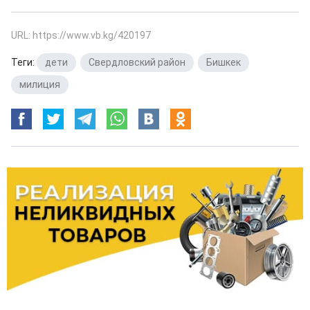
URL: https://www.vb.kg/420197
Теги:
дети
,
Свердловский район
,
Бишкек
,
милиция