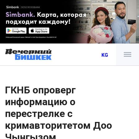
KG
ГКНБ опроверг
информацию о
перестрелке с
кримавторитетом Доо
Чынгызом