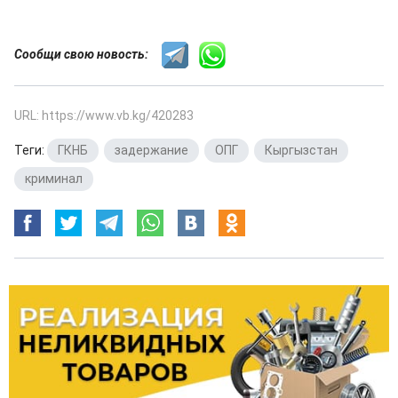
Сообщи свою новость:
URL: https://www.vb.kg/420283
Теги:
ГКНБ
,
задержание
,
ОПГ
,
Кыргызстан
,
криминал