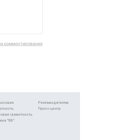
ла комментирования
ансовая
Рекламодателям
отность
Пресс-центр
овая грамотность
вка "ВБ"