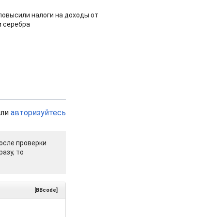
повысили налоги на доходы от
и серебра
или
авторизуйтесь
осле проверки
азу, то
[BBcode]