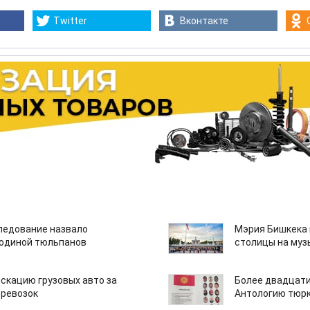
Twitter
Вконтакте
едование назвало
Мэрия Бишкека 
одиной тюльпанов
столицы на муз
скацию грузовых авто за
Более двадцати
еревозок
Антологию тюрк