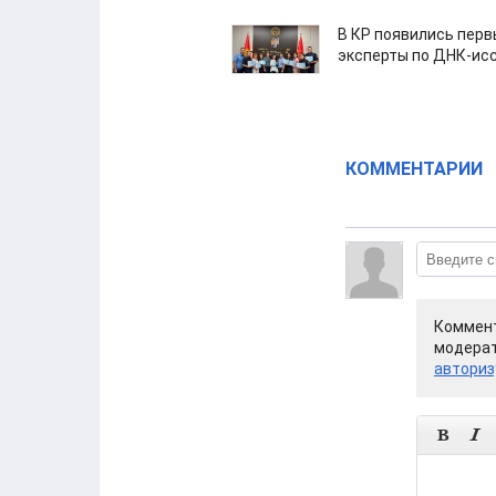
В КР появились пер
эксперты по ДНК-ис
КОММЕНТАРИИ
Коммент
модерат
авториз

