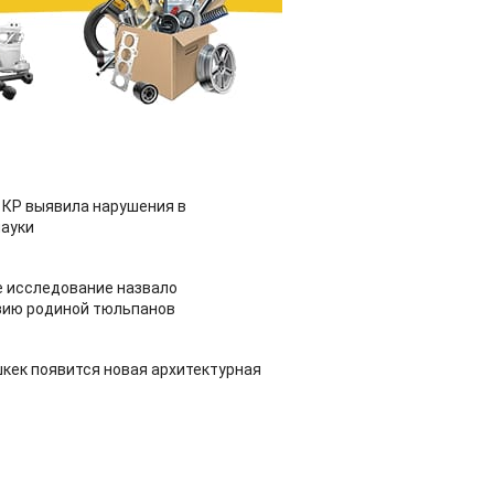
 КР выявила нарушения в
ауки
 исследование назвало
зию родиной тюльпанов
шкек появится новая архитектурная