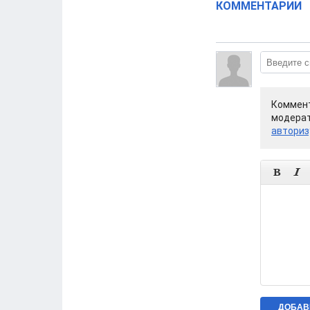
КОММЕНТАРИИ
Коммент
модерат
авториз

