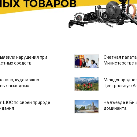
ыявили нарушения при
Счетная палата
етных средств
Министерстве н
казала, куда можно
Международное
нных выходных
Центральную А
: ШОС по своей природе
На въезде в Би
зидания
доминанта