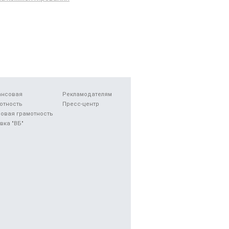
ансовая
Рекламодателям
отность
Пресс-центр
овая грамотность
вка "ВБ"