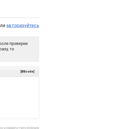
или
авторизуйтесь
осле проверки
азу, то
[BBcode]
ла комментирования