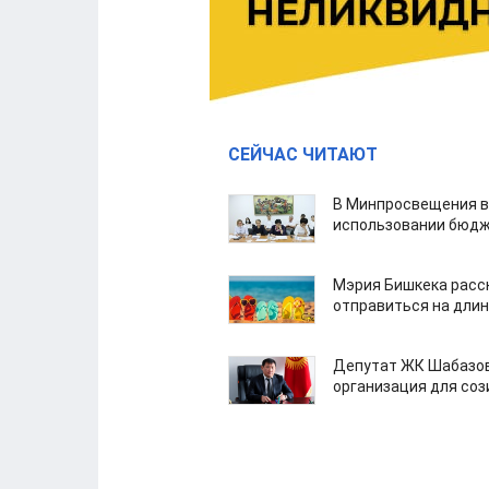
СЕЙЧАС ЧИТАЮТ
В Минпросвещения в
использовании бюдж
Мэрия Бишкека расс
отправиться на дли
Депутат ЖК Шабазов
организация для со