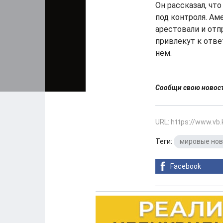
Он рассказал, что
под контроля. Ам
арестовали и от
привлекут к отве
нем.
Сообщи свою ново
URL: https://www.vb
Теги:
мировые но
Facebook