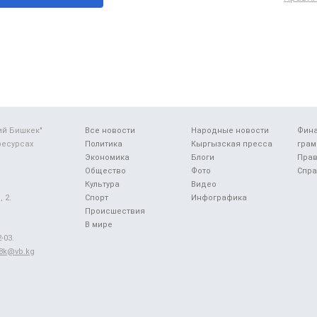
ий Бишкек"
Все новости
Народные новости
Фин
ресурсах
Политика
Кыргызская пресса
грам
Экономика
Блоги
Прав
Общество
Фото
Спра
Культура
Видео
 2.
Спорт
Инфографика
Происшествия
В мире
-03.
48k@vb.kg