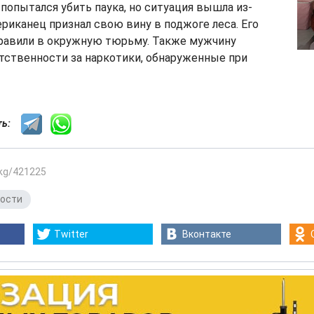
 попытался убить паука, но ситуация вышла из-
ериканец признал свою вину в поджоге леса. Его
правили в окружную тюрьму. Также мужчину
тственности за наркотики, обнаруженные при
сть:
.kg/421225
вости
Twitter
Вконтакте