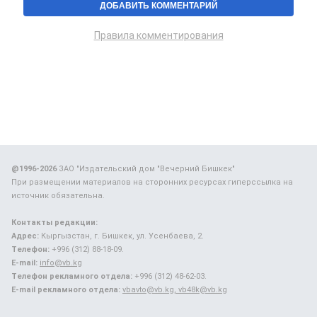
Правила комментирования
@1996-2026
ЗАО "Издательский дом "Вечерний Бишкек"
При размещении материалов на сторонних ресурсах гиперссылка на
источник обязательна.
Контакты редакции:
Адрес:
Кыргызстан, г. Бишкек, ул. Усенбаева, 2.
Телефон:
+996 (312) 88-18-09.
E-mail:
info@vb.kg
Телефон рекламного отдела:
+996 (312) 48-62-03.
E-mail рекламного отдела:
vbavto@vb.kg, vb48k@vb.kg