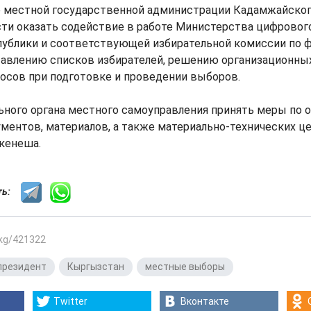
ве местной государственной администрации Кадамжайског
ти оказать содействие в работе Министерства цифровог
ублики и соответствующей избирательной комиссии по 
тавлению списков избирателей, решению организационных
осов при подготовке и проведении выборов.
ьного органа местного самоуправления принять меры по
ментов, материалов, а также материально-технических ц
кенеша.
сть:
.kg/421322
президент
,
Кыргызстан
,
местные выборы
Twitter
Вконтакте