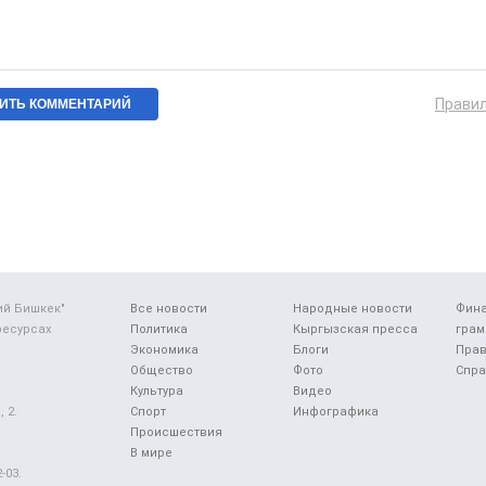
Прави
ий Бишкек"
Все новости
Народные новости
Фин
ресурсах
Политика
Кыргызская пресса
грам
Экономика
Блоги
Прав
Общество
Фото
Спра
Культура
Видео
 2.
Спорт
Инфографика
Происшествия
В мире
-03.