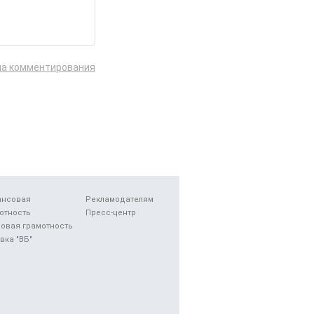
ла комментирования
ансовая
Рекламодателям
отность
Пресс-центр
овая грамотность
вка "ВБ"