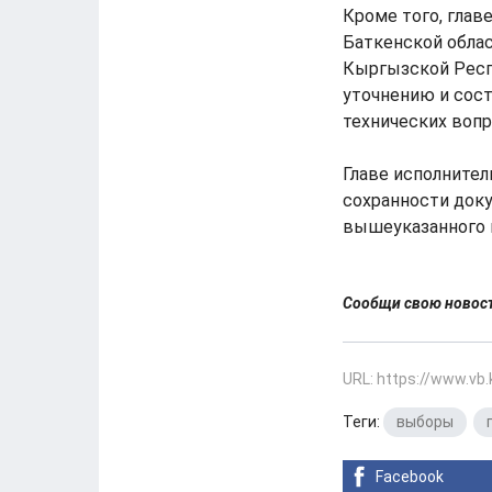
Кроме того, гла
Баткенской облас
Кыргызской Респ
уточнению и сос
технических вопр
Главе исполнител
сохранности доку
вышеуказанного 
Сообщи свою ново
URL: https://www.vb
Теги:
выборы
,
Facebook