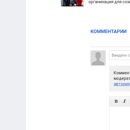
организация для со
КОММЕНТАРИИ
Коммент
модерат
авториз

