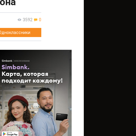
она
3592
0
Одноклассники