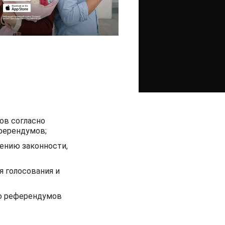
ов согласно
ферендумов;
ению законности,
я голосования и
ию референдумов