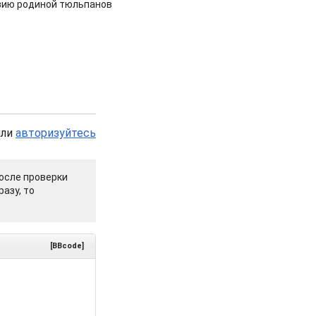
зию родиной тюльпанов
или
авторизуйтесь
осле проверки
азу, то
[BBcode]