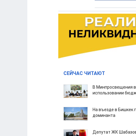
СЕЙЧАС ЧИТАЮТ
В Минпросвещения в
использовании бюдж
На въезде в Бишкек 
доминанта
Депутат ЖК Шабазов