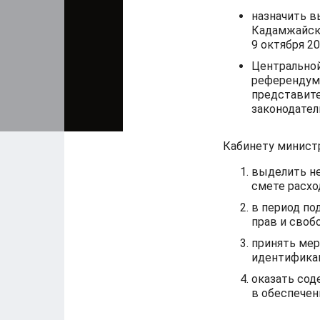
назначить 
Кадамжайско
9 октября 20
Центрально
референдум
представите
законодател
Кабинету минист
выделить н
смете расхо
в период по
прав и своб
принять мер
идентификац
оказать со
в обеспечен