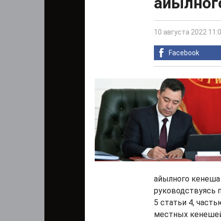
айылног
10 августа 2022 11:
Facebook
айылного кенеша
руководствуясь п
5 статьи 4, част
местных кенешей"