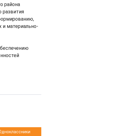
о района
о развития
формированию,
 и материально-
 обеспечению
енностей
Одноклассники