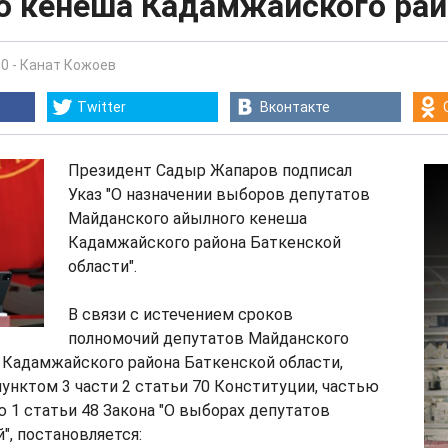
о кенеша Кадамжайского рай
00
-
Канат Кожоев
Twitter
Вконтакте
Президент Садыр Жапаров подписал
Указ "О назначении выборов депутатов
Майданского айылного кенеша
Кадамжайского района Баткенской
области".
В связи с истечением сроков
полномочий депутатов Майданского
 Кадамжайского района Баткенской области,
унктом 3 части 2 статьи 70 Конституции, частью
ью 1 статьи 48 Закона "О выборах депутатов
, постановляется: