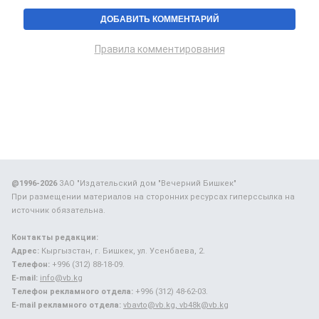
Правила комментирования
@1996-2026
ЗАО "Издательский дом "Вечерний Бишкек"
При размещении материалов на сторонних ресурсах гиперссылка на
источник обязательна.
Контакты редакции:
Адрес:
Кыргызстан, г. Бишкек, ул. Усенбаева, 2.
Телефон:
+996 (312) 88-18-09.
E-mail:
info@vb.kg
Телефон рекламного отдела:
+996 (312) 48-62-03.
E-mail рекламного отдела:
vbavto@vb.kg, vb48k@vb.kg