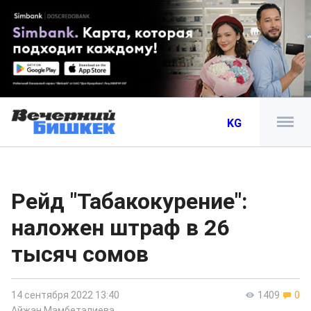
KG
Рейд "Табакокурение":
наложен штраф в 26
тысяч сомов
14 сентября 2022 13:40
1409
0
Айжан Мамбеталиева