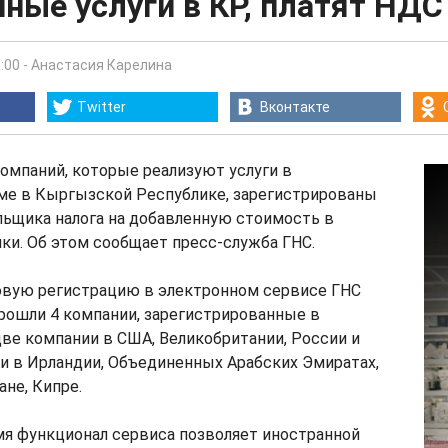
ные услуги в КР, платят НДС
:00
-
Анастасия Карелина
Twitter
Вконтакте
омпаний, которые реализуют услуги в
ме в Кыргызской Республике, зарегистрированы
льщика налога на добавленную стоимость в
ки. Об этом сообщает пресс-служба ГНС.
овую регистрацию в электронном сервисе ГНС
 прошли 4 компании, зарегистрированные в
две компании в США, Великобритании, России и
и в Ирландии, Объединенных Арабских Эмиратах,
ане, Кипре.
мя функционал сервиса позволяет иностранной