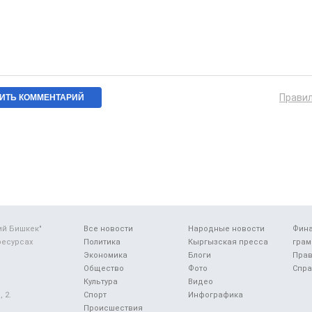
Прави
ий Бишкек"
Все новости
Народные новости
Фин
ресурсах
Политика
Кыргызская пресса
грам
Экономика
Блоги
Прав
Общество
Фото
Спра
Культура
Видео
 2.
Спорт
Инфографика
Происшествия