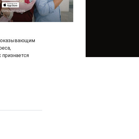
м, оказывающим
реса,
 признается