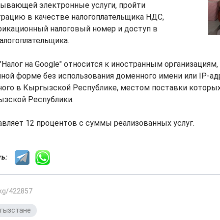
зывающей электронные услуги, пройти
трацию в качестве налогоплательщика НДС,
фикационный налоговый номер и доступ в
алогоплательщика.
Налог на Google" относится к иностранным организация
нной форме без использования доменного имени или IP-ад
ного в Кыргызской Республике, местом поставки которых
ызской Республики.
вляет 12 процентов с суммы реализованных услуг.
сть:
.kg/422857
ргызстане