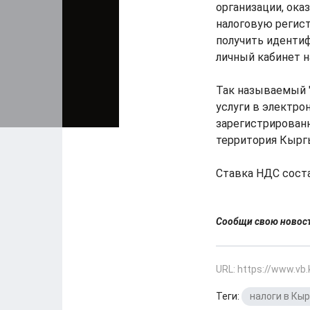
организации, ока
налоговую регис
получить иденти
личный кабинет н
Так называемый "
услуги в электро
зарегистрирован
территория Кырг
Ставка НДС соста
Сообщи свою ново
URL: https://www.vb
Теги:
налоги в Кы