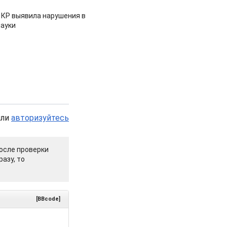
 КР выявила нарушения в
ауки
или
авторизуйтесь
осле проверки
азу, то
[BBcode]