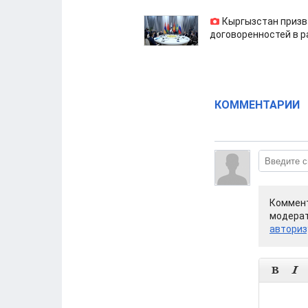
Кыргызстан призв
договоренностей в 
КОММЕНТАРИИ
Коммент
модерат
авториз

