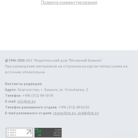
Правила комментирования
@1996-2026
ЗАО "Издательский дом "Вечерний Бишкек"
При размещении материалов на сторонних ресурсах гиперссылка на
источник обязательна.
Контакты редакции:
Адрес:
Кыргызстан, г. Бишкек, ул. Усенбаева, 2.
Телефон:
+996 (312) 88-18-09.
E-mail:
info@vb.kg
Телефон рекламного отдела:
+996 (312) 48-62-03.
E-mail рекламного отдела:
vbavto@vb.kg, vb48k@vb.kg