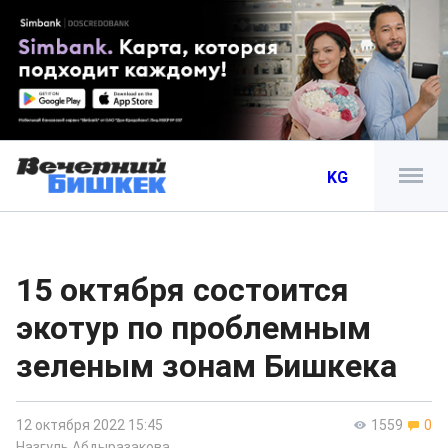
KG
15 октября состоится
экотур по проблемным
зеленым зонам Бишкека
12 октября 2022 15:45
1559
0
Назгуль Абдыразакова