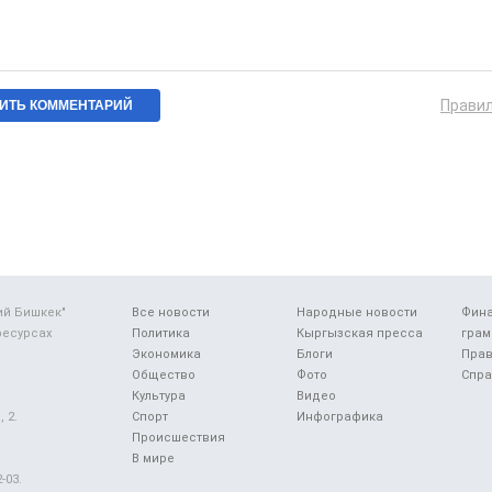
Прави
ий Бишкек"
Все новости
Народные новости
Фин
ресурсах
Политика
Кыргызская пресса
грам
Экономика
Блоги
Прав
Общество
Фото
Спра
Культура
Видео
 2.
Спорт
Инфографика
Происшествия
В мире
-03.