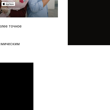
олее точное
осмическим