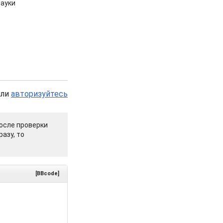
ауки
или
авторизуйтесь
осле проверки
азу, то
[BBcode]