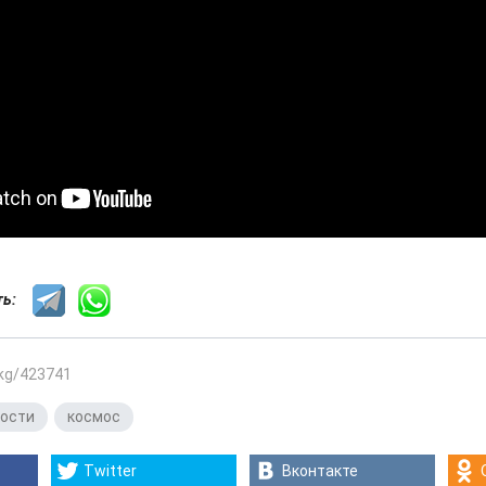
сть:
.kg/423741
вости
,
космос
Twitter
Вконтакте