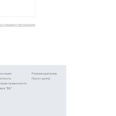
ла комментирования
ансовая
Рекламодателям
отность
Пресс-центр
овая грамотность
вка "ВБ"