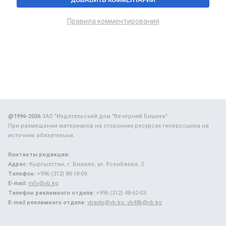
Правила комментирования
@1996-2026
ЗАО "Издательский дом "Вечерний Бишкек"
При размещении материалов на сторонних ресурсах гиперссылка на
источник обязательна.
Контакты редакции:
Адрес:
Кыргызстан, г. Бишкек, ул. Усенбаева, 2.
Телефон:
+996 (312) 88-18-09.
E-mail:
info@vb.kg
Телефон рекламного отдела:
+996 (312) 48-62-03.
E-mail рекламного отдела:
vbavto@vb.kg, vb48k@vb.kg