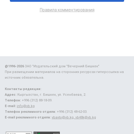
Правила комментирования
@1996-2026
ЗАО "Издательский дом "Вечерний Бишкек"
При размещении материалов на сторонних ресурсах гиперссылка на
источник обязательна.
Контакты редакции:
Адрес:
Кыргызстан, г. Бишкек, ул. Усенбаева, 2.
Телефон:
+996 (312) 88-18-09.
E-mail:
info@vb.kg
Телефон рекламного отдела:
+996 (312) 48-62-03.
E-mail рекламного отдела:
vbavto@vb.kg, vb48k@vb.kg