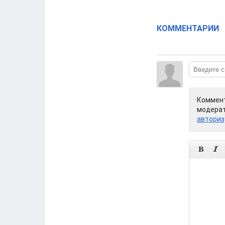
КОММЕНТАРИИ
Коммент
модерат
авториз

