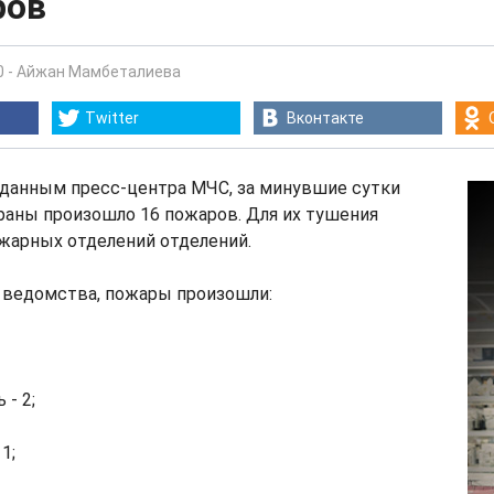
ров
0
-
Айжан Мамбеталиева
Twitter
Вконтакте
данным пресс-центра МЧС, за минувшие сутки
раны произошло 16 пожаров. Для их тушения
жарных отделений отделений.
 ведомства, пожары произошли:
 - 2;
1;