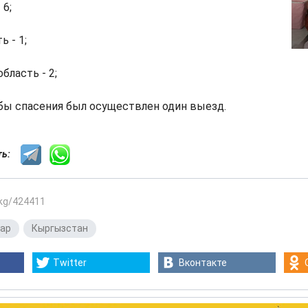
 6;
 - 1;
бласть - 2;
бы спасения был осуществлен один выезд.
сть:
.kg/424411
ар
,
Кыргызстан
Twitter
Вконтакте