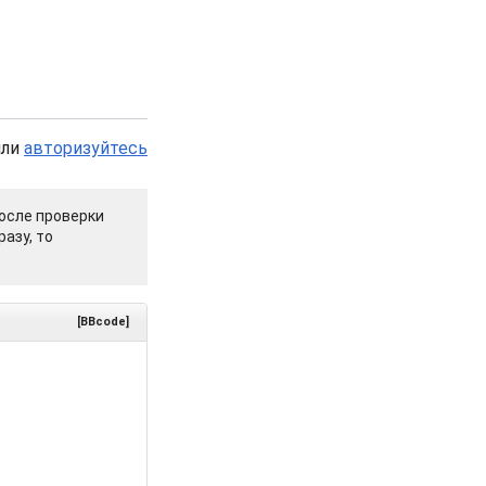
или
авторизуйтесь
осле проверки
азу, то
[BBcode]