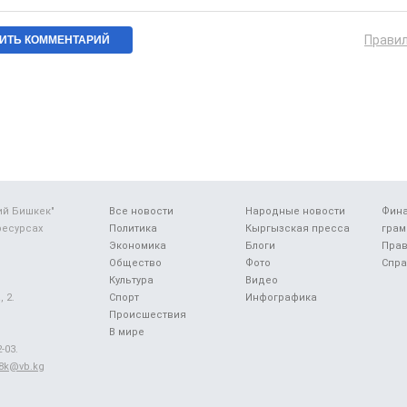
Прави
ий Бишкек"
Все новости
Народные новости
Фин
ресурсах
Политика
Кыргызская пресса
грам
Экономика
Блоги
Прав
Общество
Фото
Спра
Культура
Видео
 2.
Спорт
Инфографика
Происшествия
В мире
-03.
48k@vb.kg