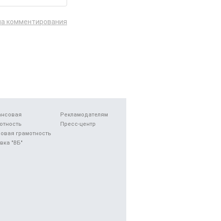
ла комментирования
ансовая
Рекламодателям
отность
Пресс-центр
овая грамотность
вка "ВБ"