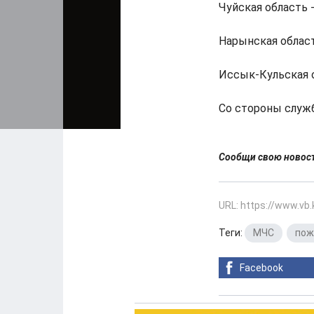
Чуйская область -
Нарынская область
Иссык-Кульская о
Со стороны служ
Сообщи свою ново
URL: https://www.vb
Теги:
МЧС
,
пож
Facebook