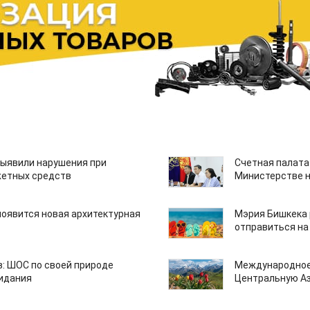
ыявили нарушения при
Счетная палата
етных средств
Министерстве н
появится новая архитектурная
Мэрия Бишкека 
отправиться на
: ШОС по своей природе
Международное
зидания
Центральную А