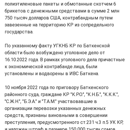
полиэтиленовые пакеты и обмотанные скотчем 6
брикетов с денежными средствами в сумме 2 млн
750 тысяч долларов США, контрабандным путем
завезенные на территорию КР из сопредельного
государства.
По указанному факту УГКНБ КР по Баткенской
области было возбуждено уголовное дело от
16.10.2022 года. В рамках уголовного дела причастные
к экономической контрабанде лица, были
установлены и водворены в ИВС Баткена.
10 ноября 2022 года по приговору Баткенского
районного суда, граждане КР "К.Р.О.", "К.Н.Б.", "К.К.К.",
"С.Ж.Н.", "Б.Э.А." и "Т.А.М." участвовавшие в
организации перевозки указанных денежных
средств, признаны виновными в совершении
преступления, предусмотренного ст.231 ч.3 п.5 УК КР,
и наложен штраф в размере 150 000 тысяч сомов