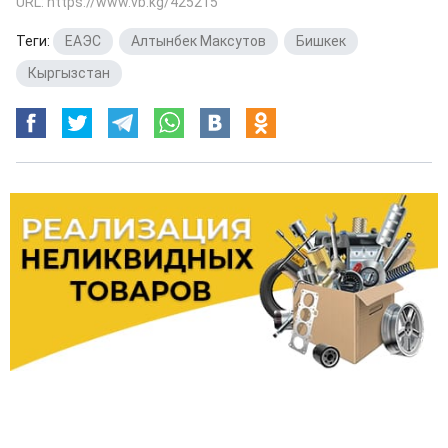
URL: https://www.vb.kg/425215
Теги:
ЕАЭС
,
Алтынбек Максутов
,
Бишкек
,
Кыргызстан