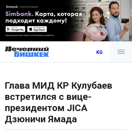
KG
Глава МИД КР Кулубаев
встретился с вице-
президентом JICA
Дзюничи Ямада