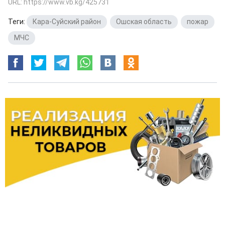
URL: https://www.vb.kg/425731
Теги:
Кара-Суйский район
,
Ошская область
,
пожар
,
МЧС