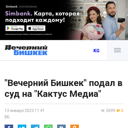
KG
"Вечерний Бишкек" подал в
суд на "Кактус Медиа"
13 января 2023 11:41
3599
0
ВБ