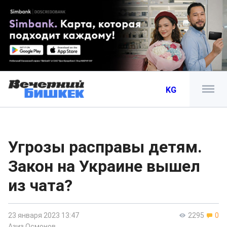
KG
Угрозы расправы детям.
Закон на Украине вышел
из чата?
23 января 2023 13:47
2295
0
Азиз Осмонов