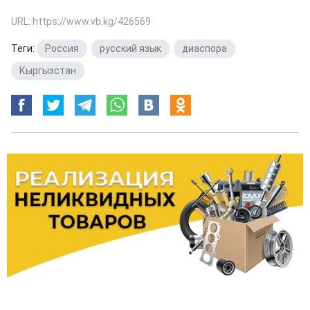
URL: https://www.vb.kg/426569
Теги:
Россия
,
русский язык
,
диаспора
,
Кыргызстан