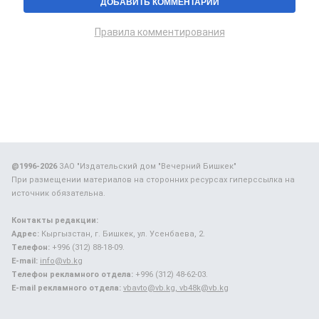
Правила комментирования
@1996-2026
ЗАО "Издательский дом "Вечерний Бишкек"
При размещении материалов на сторонних ресурсах гиперссылка на
источник обязательна.
Контакты редакции:
Адрес:
Кыргызстан, г. Бишкек, ул. Усенбаева, 2.
Телефон:
+996 (312) 88-18-09.
E-mail:
info@vb.kg
Телефон рекламного отдела:
+996 (312) 48-62-03.
E-mail рекламного отдела:
vbavto@vb.kg, vb48k@vb.kg