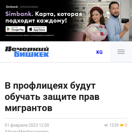
KG
В профлицеях будут
обучать защите прав
мигрантов
01 февраля 2023 12:00
1539
0
Айжан Мамбеталиева