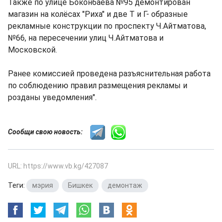
Также по улице Боконбаева №95 демонтирован
магазин на колёсах "Риха" и две Т и Г- образные
рекламные конструкции по проспекту Ч.Айтматова,
№66, на пересечении улиц Ч.Айтматова и
Московской.
Ранее комиссией проведена разъяснительная работа
по соблюдению правил размещения рекламы и
розданы уведомления".
Сообщи свою новость:
URL: https://www.vb.kg/427087
Теги:
мэрия
,
Бишкек
,
демонтаж