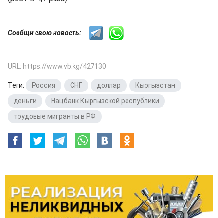
Сообщи свою новость:
URL: https://www.vb.kg/427130
Теги:
Россия
,
СНГ
,
доллар
,
Кыргызстан
,
деньги
,
Нацбанк Кыргызской республики
,
трудовые мигранты в РФ