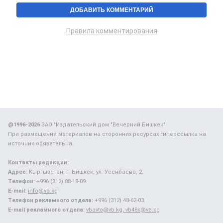
Правила комментирования
@1996-2026
ЗАО "Издательский дом "Вечерний Бишкек"
При размещении материалов на сторонних ресурсах гиперссылка на
источник обязательна.
Контакты редакции:
Адрес:
Кыргызстан, г. Бишкек, ул. Усенбаева, 2.
Телефон:
+996 (312) 88-18-09.
E-mail:
info@vb.kg
Телефон рекламного отдела:
+996 (312) 48-62-03.
E-mail рекламного отдела:
vbavto@vb.kg, vb48k@vb.kg