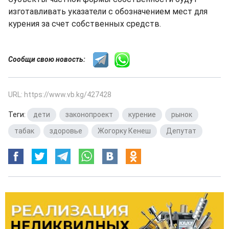
изготавливать указатели с обозначением мест для
курения за счет собственных средств.
Сообщи свою новость:
URL: https://www.vb.kg/427428
Теги:
дети
,
законопроект
,
курение
,
рынок
,
табак
,
здоровье
,
Жогорку Кенеш
,
Депутат