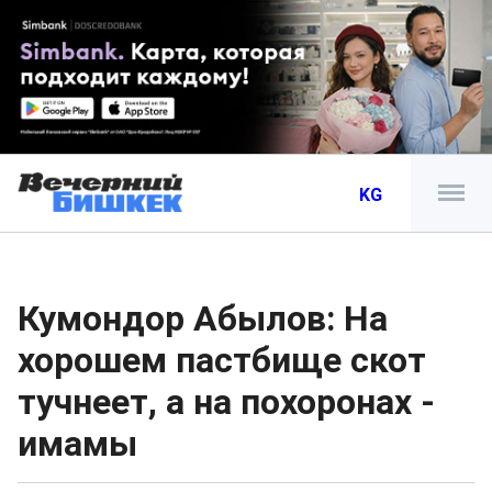
KG
Кумондор Абылов: На
хорошем пастбище скот
тучнеет, а на похоронах -
имамы