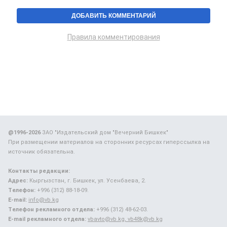
Правила комментирования
@1996-2026
ЗАО "Издательский дом "Вечерний Бишкек"
При размещении материалов на сторонних ресурсах гиперссылка на
источник обязательна.
Контакты редакции:
Адрес:
Кыргызстан, г. Бишкек, ул. Усенбаева, 2.
Телефон:
+996 (312) 88-18-09.
E-mail:
info@vb.kg
Телефон рекламного отдела:
+996 (312) 48-62-03.
E-mail рекламного отдела:
vbavto@vb.kg, vb48k@vb.kg