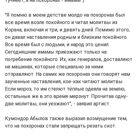
тучнеет, а на похоронах - имамы").
"Я помню в моем детстве молдо на похоронах был
все время возле покойного и читал молитвы из
Корана, включая и три, и девять дней. Помимо этого,
он давал наставления родным и близким покойного.
Все время был с людьми, и народ это ценил.
Сегодняшние имамы приезжают только на
погребение покойного. Их, как генералов, доставляют
на машинах, которые специально за ними
отправляют. На самих же похоронах они говорят нам
заученные наставления, кое-как читают молитвы.
Если мороз, то им стелют тёплые одеяла на землю,
остальные же в это время мерзнут. Прочитав одну-
две молитвы, они уезжают", - заявил артист.
Кумондор Абылов также выразил возмущение тем,
что на похоронах стали запрещать резать скот.