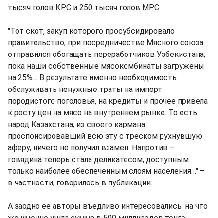
тысяч голов КРС и 250 тысяч голов МРС.
"Тот скот, закуп которого просубсидировало
правительство, при посредничестве Мясного союза
отправился обогащать переработчиков Узбекистана,
пока наши собственные мясокомбинаты загружены
на 25%… В результате именно необходимость
обслуживать ненужные траты на импорт
породистого поголовья, на кредиты и прочее привела
к росту цен на мясо на внутреннем рынке. То есть
народ Казахстана, из своего кармана
проспонсировавший всю эту с треском рухнувшую
аферу, ничего не получил взамен. Напротив –
говядина теперь стала деликатесом, доступным
только наиболее обеспеченным слоям населения…" –
в частности, говорилось в публикации.
А заодно ее авторы въедливо интересовались: на что
же именно ушла сумма в 500 миллиардов тенге,