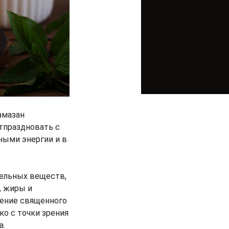
амазан
тпраздновать с
ными энергии и в
тельных веществ,
, жиры и
чение священного
о с точки зрения
а.