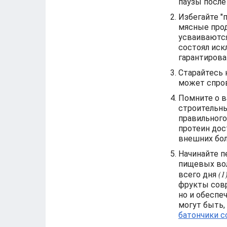
паузы после
Избегайте "
мясные прод
усваиваются
состоял иск
гарантирова
Старайтесь 
может спро
Помните о в
строительны
правильного
протеин дос
внешних бо
Начинайте п
пищевых вол
(1
всего дня
фрукты сов
но и обеспе
могут быть,
батончики с