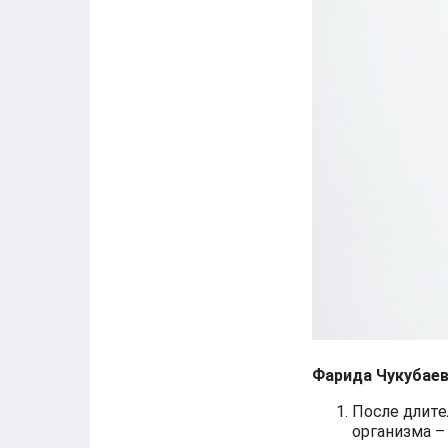
Фарида Чукубае
После длите
организма –