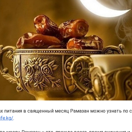
х питания в священный месяц Рамазан можно узнать по 
ife.kg/
.