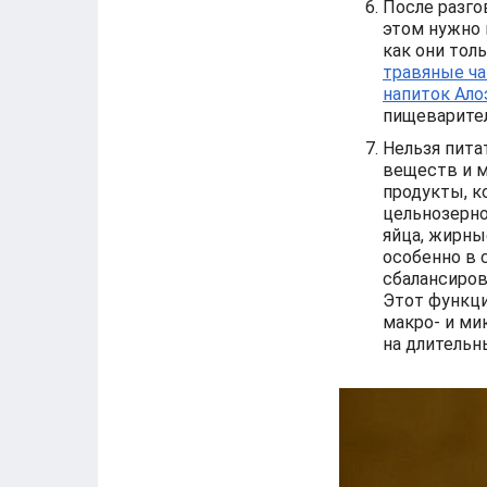
После разго
этом нужно 
как они тол
травяные ча
напиток Ало
пищеварител
Нельзя питат
веществ и м
продукты, к
цельнозерно
яйца, жирны
особенно в 
сбалансиров
Этот функц
макро- и ми
на длительн