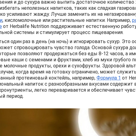
вения и до сухура важно выпить достаточное количество
избегать неполезных напитков, таких как сладкая газировк
ько усиливают жажду. Лучше заменить их на негазированн
и
, кисломолочные или растительные напитки. Например,
р
э
от Herbalife Nutrition поддерживает естественную работ
ьной системы и стимулирует процесс пищеварения.
ься один раз в день (на ночь) и игнорировать сухур. Это 
ожет спровоцировать чувство голода. Основой сухура д
оторые позволяют продержаться без еды 8-12 часов, а им
вые каши с семенами и фруктами, хлеб из муки грубого п
е молочные продукты, орехи и сухофрукты. Здоровой альт
случае, когда время на готовку ограничено, может служит
анный протеиновый коктейль, например,
Формула 1
от Herb
иональный напиток с разнообразными вкусами содержит 
кронутриенты, легко переваривается и обеспечивает чув
ый период.