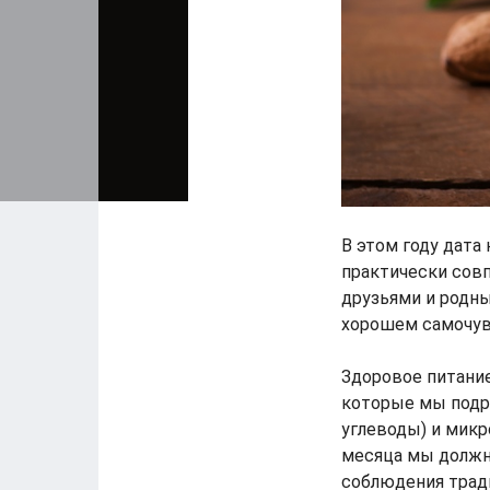
В этом году дата
практически сов
друзьями и родны
хорошем самочув
Здоровое питание
которые мы подр
углеводы) и микр
месяца мы должн
соблюдения тради