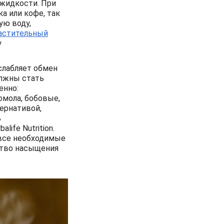
 жидкости. При
а или кофе, так
ую воду,
астительный
у
ослабляет обмен
олжны стать
енно:
омола, бобовые,
ернативой,
ь
alife Nutrition.
все необходимые
ство насыщения