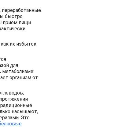
ы, переработанные
ты быстро
аш прием пищи
практически
 как их избыток
тся
азой для
в метаболизме:
ает организм от
углеводов,
 протяжении
 традиционные
лько насыщают,
ералами. Это
белковые