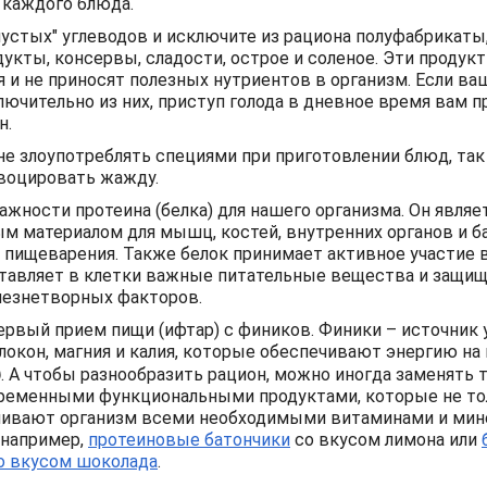
 каждого блюда.
пустых" углеводов и исключите из рациона полуфабрикат
укты, консервы, сладости, острое и соленое. Эти продук
 и не приносят полезных нутриентов в организм. Если в
лючительно из них, приступ голода в дневное время вам 
н.
не злоупотреблять специями при приготовлении блюд, так
воцировать жажду.
ажности протеина (белка) для нашего организма. Он являе
м материалом для мышц, костей, внутренних органов и б
 пищеварения. Также белок принимает активное участие 
тавляет в клетки важные питательные вещества и защищ
лезнетворных факторов.
ервый прием пищи (ифтар) с фиников. Финики – источник 
окон, магния и калия, которые обеспечивают энергию на
)
. А чтобы разнообразить рацион, можно иногда заменять
ременными функциональными продуктами, которые не то
чивают организм всеми необходимыми витаминами и мин
 например,
протеиновые батончики
со вкусом лимона или
о вкусом шоколада
.