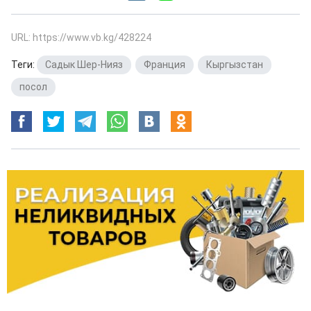
URL: https://www.vb.kg/428224
Теги:
Садык Шер-Нияз
,
Франция
,
Кыргызстан
,
посол