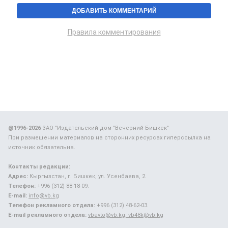
Правила комментирования
@1996-2026
ЗАО "Издательский дом "Вечерний Бишкек"
При размещении материалов на сторонних ресурсах гиперссылка на
источник обязательна.
Контакты редакции:
Адрес:
Кыргызстан, г. Бишкек, ул. Усенбаева, 2.
Телефон:
+996 (312) 88-18-09.
E-mail:
info@vb.kg
Телефон рекламного отдела:
+996 (312) 48-62-03.
E-mail рекламного отдела:
vbavto@vb.kg, vb48k@vb.kg