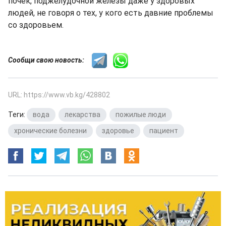
почек, поджелудочной железы даже у здоровых
людей, не говоря о тех, у кого есть давние проблемы
со здоровьем.
Сообщи свою новость:
URL: https://www.vb.kg/428802
Теги:
вода
,
лекарства
,
пожилые люди
,
хронические болезни
,
здоровье
,
пациент