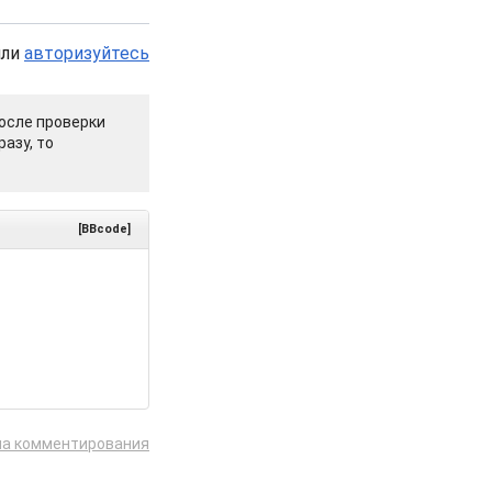
или
авторизуйтесь
осле проверки
азу, то
[BBcode]
ла комментирования