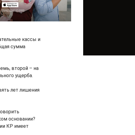
ательные кассы и
Общая сумма
емь, второй – на
ьного ущерба.
вять лет лишения
говорить
ком основании?
ции КР имеет