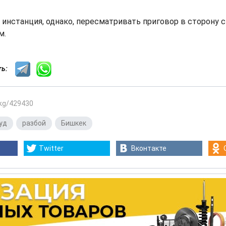
инстанция, однако, пересматривать приговор в сторону с
м.
сть:
.kg/429430
уд
,
разбой
,
Бишкек
Twitter
Вконтакте