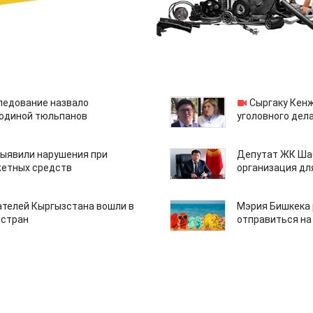
едование назвало
Сыргаку Кен
одиной тюльпанов
уголовного дела
ыявили нарушения при
Депутат ЖК Шаб
етных средств
организация дл
ателей Кыргызстана вошли в
Мэрия Бишкека 
 стран
отправиться на