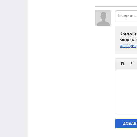
Коммент
модерат
авториз

