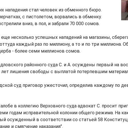
х нападения стал человек из обменного бюро.
перчатках, с пистолетом, ворвались в обменку.
трелили вниз, в пол, и забрали 70 000 сомов.
 еще несколько успешных нападений на магазины, сберег
оттуда каждый раз по миллиону, а то и по три миллиона. 
ерба - более семи миллионов сомов.
ловского районного суда С. и А. осуждены первый на вос
й лет лишения свободы с выплатой потерпевшим материал
дской суд приговор ужесточил, определив каждому по де
алобе в коллегию Верховного суда адвокат С. просит при
еми годам исправительной колонии общего режима. На ка
дый осужденный в соответствии со статьей 58 Конститу
ание и смягчение наказания".