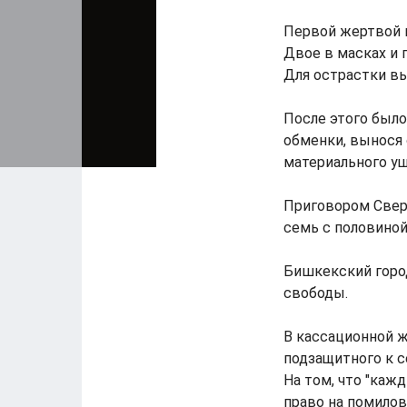
Первой жертвой и
Двое в масках и 
Для острастки выс
После этого было
обменки, вынося 
материального ущ
Приговором Сверд
семь с половино
Бишкекский горо
свободы.
В кассационной ж
подзащитного к с
На том, что "каж
право на помилов