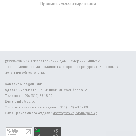
Правила комментирования
@1996-2026
ЗАО "Издательский дом "Вечерний Бишкек"
При размещении материалов на сторонних ресурсах гиперссылка на
источник обязательна.
Контакты редакции:
Адрес:
Кыргызстан, г. Бишкек, ул. Усенбаева, 2.
Телефон:
+996 (312) 88-18-09.
E-mail:
info@vb.kg
Телефон рекламного отдела:
+996 (312) 48-62-03.
E-mail рекламного отдела:
vbavto@vb.kg, vb48k@vb.kg